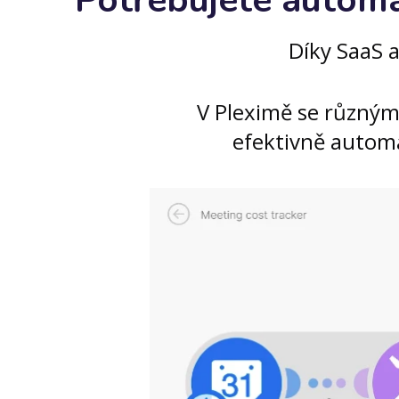
Potřebujete automa
Díky SaaS a
V Pleximě se různým
efektivně automa