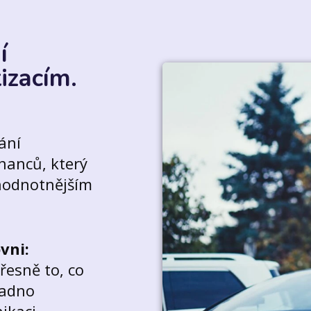
í
izacím.
ání
nanců, který
hodnotnějším
vni:
řesně to, co
nadno