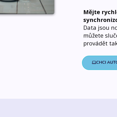
Mějte rych
synchroniz
Data jsou no
můžete sluč
provádět tak
CHCI AUT