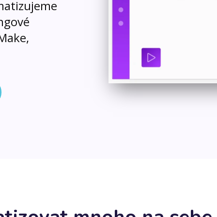
matizujeme
ngové
 Make,