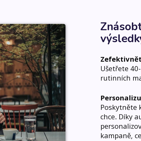
Znásobt
výsledk
Zefektivně
Ušetřete 40
rutinních m
Personalizu
Poskytněte 
chce. Díky 
personalizov
kampaně, ce