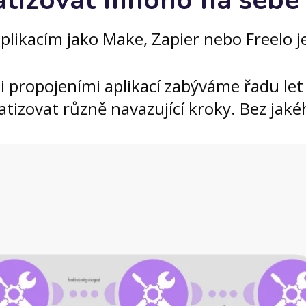
tizovat mnoho na sebe 
plikacím jako Make, Zapier nebo Freelo j
i propojeními aplikací zabýváme řadu let
tizovat různě navazující kroky. Bez jaké