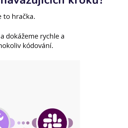
navazujících kroků?
e to hračka.
 a dokážeme rychle a
hokoliv kódování.