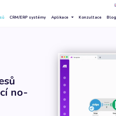
sů
CRM/ERP systémy
Aplikace
Konzultace
Blo
esů
cí no-