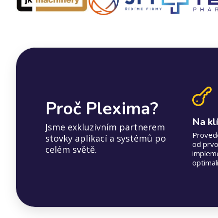
Proč Plexima?
Na kl
Jsme exkluzivním partnerem
Proved
stovky aplikací a systémů po
od prvo
celém světě.
impleme
optimali