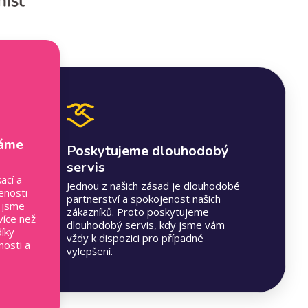
máme
Poskytujeme dlouhodobý
servis
ací a
Jednou z našich zásad je dlouhodobé
nosti
partnerství a spokojenost našich
a jsme
zákazníků. Proto poskytujeme
více než
dlouhodobý servis, kdy jsme vám
díky
vždy k dispozici pro případné
osti a
vylepšení.