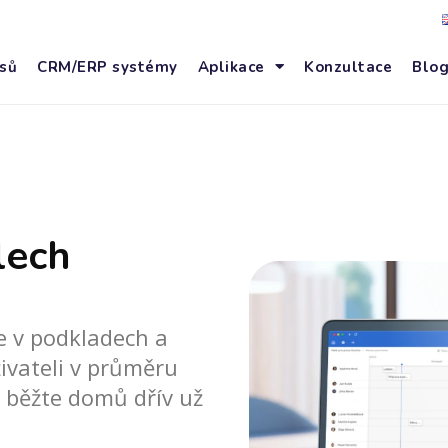
sů
CRM/ERP systémy
Aplikace
Konzultace
Blo
lech
se v podkladech a
ivateli v průměru
 běžte domů dřív už