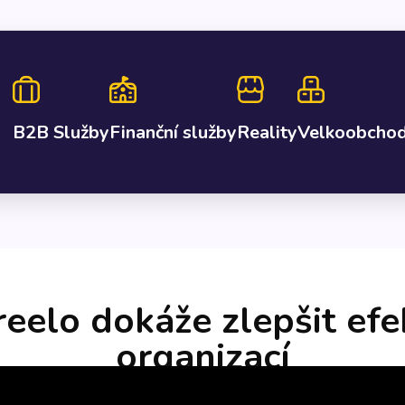
B2B Služby
Finanční služby
Reality
Velkoobcho
reelo dokáže zlepšit efek
organizací