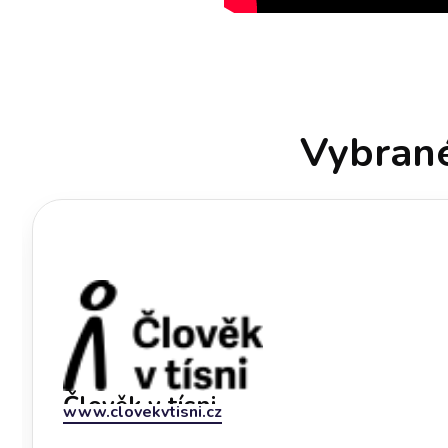
Vybrané
Člověk v tísni
www.clovekvtisni.cz