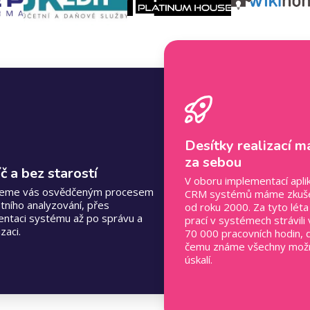
Desítky realizací 
za sebou
íč a bez starostí
V oboru implementací aplik
eme vás osvědčeným procesem
CRM systémů máme zkuše
tního analyzování, přes
od roku 2000. Za tyto lét
ntaci systému až po správu a
prací v systémech strávili 
zaci.
70 000 pracovních hodin, 
čemu známe všechny možn
úskalí.