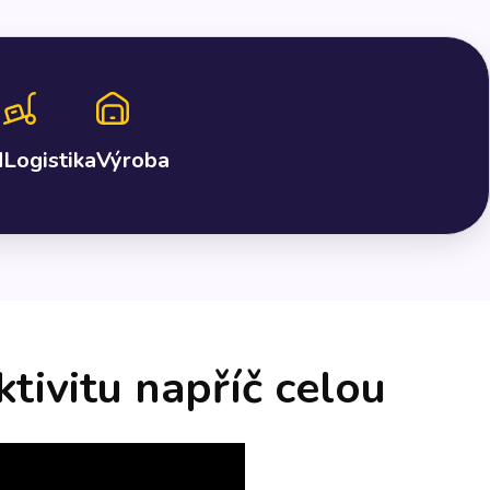
d
Logistika
Výroba
tivitu napříč celou