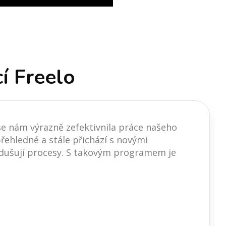
í Freelo
e nám výrazně zefektivnila práce našeho
 přehledné a stále přichází s novými
dnodušují procesy. S takovým programem je