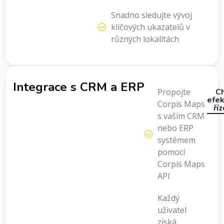
Snadno sledujte vývoj
klíčových ukazatelů v
různých lokalitách
Integrace s CRM a ERP
Propojte
Ch
efek
Corpis Maps
říz
s vaším CRM
nebo ERP
systémem
pomocí
Corpis Maps
API
Každý
uživatel
získá