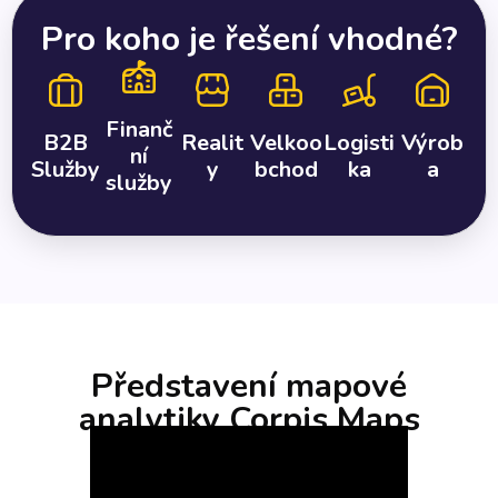
Pro koho je řešení vhodné?
Finanč
B2B
Realit
Velkoo
Logisti
Výrob
ní
Služby
y
bchod
ka
a
služby
Představení mapové
analytiky Corpis Maps