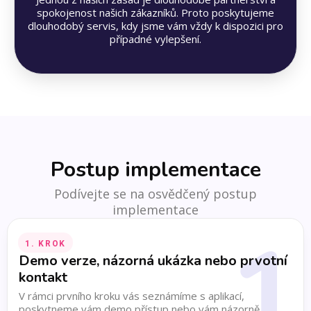
spokojenost našich zákazníků. Proto poskytujeme
dlouhodobý servis, kdy jsme vám vždy k dispozici pro
případné vylepšení.
Postup implementace
Podívejte se na osvědčený postup
implementace
1
1. KROK
Demo verze, názorná ukázka nebo prvotní
kontakt
V rámci prvního kroku vás seznámíme s aplikací,
poskytneme vám demo přístup nebo vám názorně