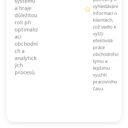
systému
vyhledávání
a hraje
informací o
důležitou
klientech,
roli při
což vedlo k
optimaliz
vyšší
aci
efektivitě
obchodní
práce
ch a
obchodního
analytick
týmu a
ých
lepšímu
procesů.
využití
pracovního
času.