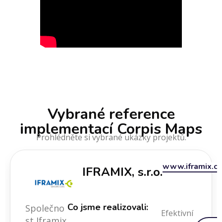
Vybrané reference
implementací Corpis Maps
Prohlédněte si vybrané ukázky projektů.
www.iframix.cz
IFRAMIX, s.r.o.
Co jsme realizovali:
Společno
Efektivní
st Iframix