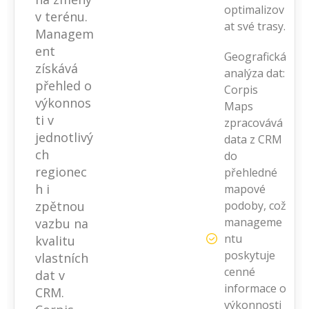
optimalizov
v terénu.
at své trasy.
Managem
ent
Geografická
získává
analýza dat:
přehled o
Corpis
výkonnos
Maps
ti v
zpracovává
jednotlivý
data z CRM
ch
do
regionec
přehledné
h i
mapové
zpětnou
podoby, což
manageme
vazbu na
ntu
kvalitu
poskytuje
vlastních
cenné
dat v
informace o
CRM.
výkonnosti