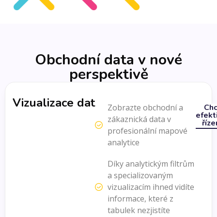
Obchodní data v nové
perspektivě
Vizualizace dat
Zobrazte obchodní a
Chc
efekt
zákaznická data v
říze
profesionální mapové
analytice
Díky analytickým filtrům
a specializovaným
vizualizacím ihned vidíte
informace, které z
tabulek nezjistíte