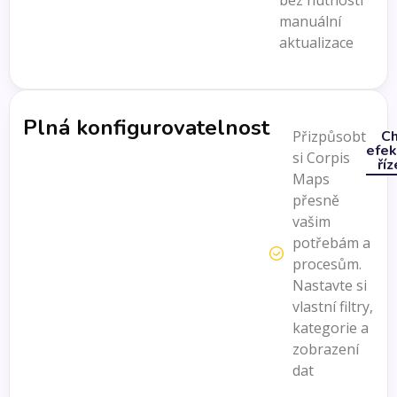
bez nutnosti
manuální
aktualizace
Plná konfigurovatelnost
Přizpůsobte
Ch
efek
si Corpis
říz
Maps
přesně
vašim
potřebám a
procesům.
Nastavte si
vlastní filtry,
kategorie a
zobrazení
dat