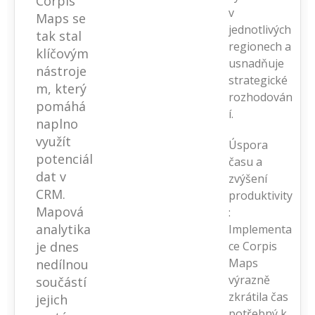
Corpis
v
Maps se
jednotlivých
tak stal
regionech a
klíčovým
usnadňuje
nástroje
strategické
m, který
rozhodován
pomáhá
í.
naplno
využít
Úspora
potenciál
času a
dat v
zvýšení
CRM.
produktivity
Mapová
:
analytika
Implementa
je dnes
ce Corpis
Maps
nedílnou
výrazně
součástí
zkrátila čas
jejich
potřebný k