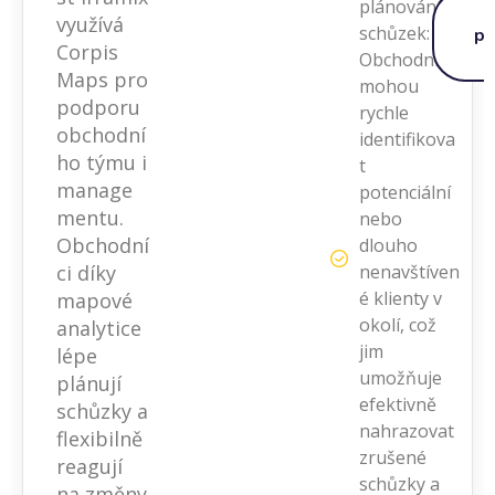
plánování
využívá
schůzek:
p
Corpis
ř
Obchodníci
Maps pro
mohou
podporu
rychle
obchodní
identifikova
ho týmu i
t
manage
potenciální
mentu.
nebo
Obchodní
dlouho
ci díky
nenavštíven
é klienty v
mapové
okolí, což
analytice
jim
lépe
umožňuje
plánují
efektivně
schůzky a
nahrazovat
flexibilně
zrušené
reagují
schůzky a
na změny